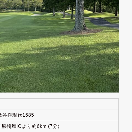
敷谷権現代1685
鶴舞ICより約6km (7分)